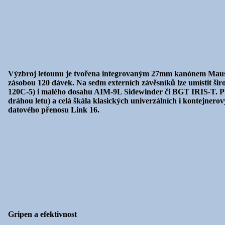
Výzbroj letounu je tvořena integrovaným 27mm kanónem Mauser 
zásobou 120 dávek. Na sedm externích závěsníků lze umístit 
120C-5) i malého dosahu AIM-9L Sidewinder či BGT IRIS-T. Prot
dráhou letu) a celá škála klasických univerzálních i kontejne
datového přenosu Link 16.
Gripen a efektivnost