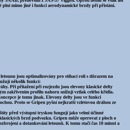
rmy SAAB, především z JAS-37 Viggen. Oproti němu se však liší
é plní mimo jiné i funkci aerodynamické brzdy při přistání.
letounu jsou optimalizovány pro stíhací roli s důrazem na
užují několik funkcí:
áhy. Při přitažení při rozjezdu jsou elevony klasické delty
m zakřivením profilu nahoru snižují vztlak celého křídla.
oncepce je tomu jinak. Elevony delty jsou ve funkci
chou. Proto se Gripen pyšní nejkratší vzletovou dráhou ze
štíty před výstupní tryskou fungují jako velmi účinné
t klasických brzd podvozku. Gripen může operovat z ploch o
ozbrojení a dotankování letounů. K tomu stačí čas 10 minut a