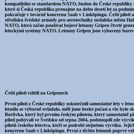
kompatibilní se standardem NATO, budou do České republiky do
které si Česká republika pronajme na dobu deseti let za podmí
pokračuje v továrně koncernu Saab v Linköpingu. Čeští piloti a 
středisku švédské armády pro aerotechniky nedaleko města Halms
NATO, která začne používat bojové letouny Gripen čtvrté generac
leteckými systémy NATO. Letouny Gripen jsou vybaveny barevný
Čeští piloti vzlétli na Gripenech
První piloti z České republiky uskutečnili samostatné lety v let
letadlo se výborně ovládalo, měli jsme hezké počasí a vše bylo 
Borůvka, který byl prvním českým pilotem, který samostatně pil
piloti pobývali ve Švédsku od srpna 2004, podstoupili zde výcvi
pilotů českého letectva, kteří se podrobí stejnému výcviku. J
koncernu Saab v Linköpingu. První z těchto letounů poprvé vzlét