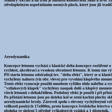
Military Aicraft a na trhu je nabízen konsorciem Saab a BAe S
středoplošným uspořádáním nosných ploch, které jsou již tradičn
Aerodynamika
Koncepce letounu vychází z klasické delta-koncepce rozšířené o
rychlost, akceleraci a vysokou obratnost letounu. K tomu mu vý
Při startu letounu odstraňují tzv. "delta efekt", který se u klas
vychýleny nahoru (viz obr. vlevo) pro vyvolání klopivého momen
Tento efekt vynucuje použití mnohem vyššího úhlu náběhu a rych
"vztlakových klapek" vychýleny naopak dolů a klopivý moment p
všech letounů s deltakřídlem. Podobný efekt je použit i při přist
Po přistání letounu jsou po doteku kol se zemí kachní plochy sk
aerodynamické brzdy. Zároveň spolu s elevony vychýlenými vzhůr
velikosti pouhých 17x800m, proto koncepce švédského letectva v
obsluha ve složení 5 středně vyškolených vojáků a 1 důstojník.