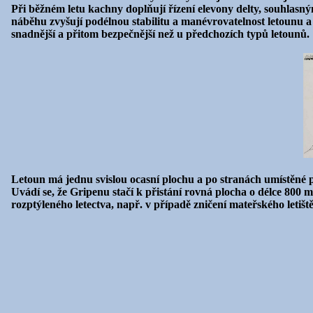
Při běžném letu kachny doplňují řízení elevony delty, souhlasn
náběhu zvyšují podélnou stabilitu a manévrovatelnost letounu a e
snadnější a přitom bezpečnější než u předchozích typů letounů.
Letoun má jednu svislou ocasní plochu a po stranách umístěné 
Uvádí se, že Gripenu stačí k přistání rovná plocha o délce 800
rozptýleného letectva, např. v případě zničení mateřského letiště