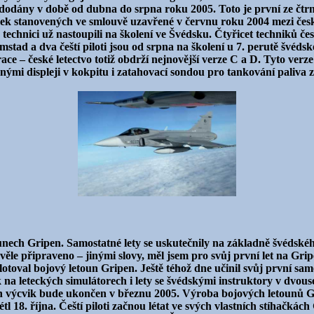
dány v době od dubna do srpna roku 2005. Toto je první ze čtrná
nek stanovených ve smlouvě uzavřené v červnu roku 2004 mezi česk
technici už nastoupili na školení ve Švédsku. Čtyřicet techniků če
tad a dva čeští piloti jsou od srpna na školení u 7. perutě švéds
e – české letectvo totiž obdrží nejnovější verze C a D. Tyto verze
mi displeji v kokpitu i zatahovací sondou pro tankování paliva 
ounech Gripen. Samostatné lety se uskutečnily na základně švédského
skvěle připraveno – jinými slovy, měl jsem pro svůj první let na G
otoval bojový letoun Gripen. Ještě téhož dne učinil svůj první sa
k na leteckých simulátorech i lety se švédskými instruktory v dvou
ejich výcvik bude ukončen v březnu 2005. Výroba bojových letounů
l 18. října. Čeští piloti začnou létat ve svých vlastních stíhačk