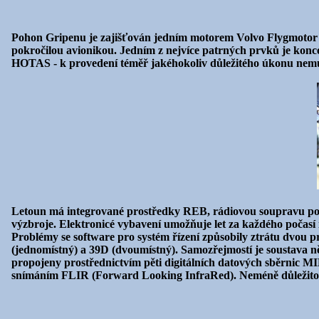
Pohon Gripenu je zajišťován jedním motorem Volvo Flygmotor R
pokročilou avionikou. Jedním z nejvíce patrných prvků je konce
HOTAS - k provedení téměř jakéhokoliv důležitého úkonu nemusí
Letoun má integrované prostředky REB, rádiovou soupravu pod
výzbroje. Elektronicé vybavení umožňuje let za každého počasí i 
Problémy se software pro systém řízení způsobily ztrátu dvou p
(jednomístný) a 39D (dvoumístný). Samozřejmostí je soustava ně
propojeny prostřednictvím pěti digitálních datových sběrnic M
snímáním FLIR (Forward Looking InfraRed). Neméně důležitou 