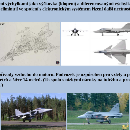
ými výchylkami jako výškovka (klopení) a diferencovanými výchylka
liminují ve spojení s elektronickým systémem řízení další nectnost
přívody vzduchu do motoru. Podvozek je uzpůsoben pro vzlety a př
 metrů a šířce 14 metrů. (To spolu s nízkými nároky na údržbu a pr
.)