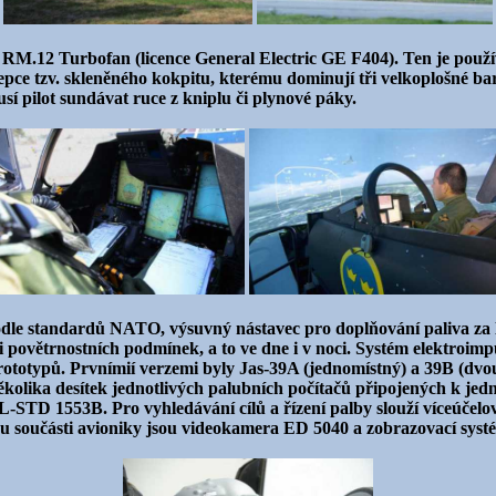
M.12 Turbofan (licence General Electric GE F404). Ten je použív
pce tzv. skleněného kokpitu, kterému dominují tři velkoplošné bar
 pilot sundávat ruce z kniplu či plynové páky.
le standardů NATO, výsuvný nástavec pro doplňování paliva za le
povětrnostních podmínek, a to ve dne i v noci. Systém elektroimpul
rototypů. Prvnímií verzemi byly Jas-39A (jednomístný) a 39B (dvo
kolika desítek jednotlivých palubních počítačů připojených k jed
IL-STD 1553B. Pro vyhledávání cílů a řízení palby slouží víceúčel
součásti avioniky jsou videokamera ED 5040 a zobrazovací syst