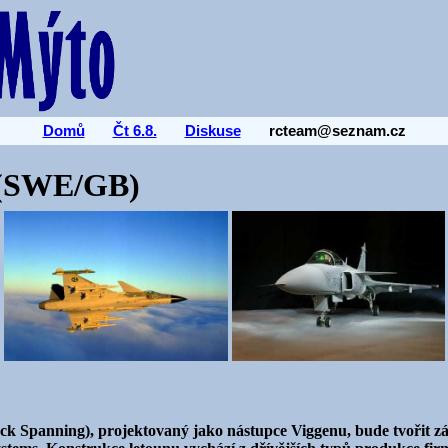
Domů
Čt 6.8.
Diskuse
rcteam@seznam.cz
 (SWE/GB)
ack Spanning), projektovaný jako nástupce Viggenu, bude tvořit zá