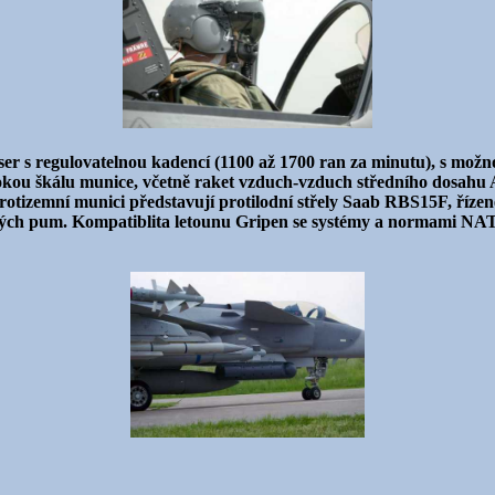
s regulovatelnou kadencí (1100 až 1700 ran za minutu), s možno
širokou škálu munice, včetně raket vzduch-vzduch středního dos
izemní munici představují protilodní střely Saab RBS15F, řízené
rových pum. Kompatiblita letounu Gripen se systémy a normami NA