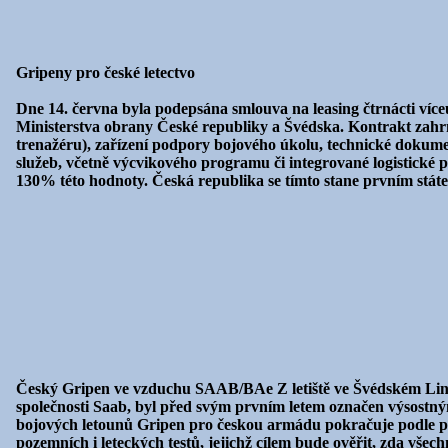
Gripeny pro české letectvo
Dne 14. června byla podepsána smlouva na leasing čtrnácti víc
Ministerstva obrany České republiky a Švédska. Kontrakt zahr
trenažéru), zařízení podpory bojového úkolu, technické dokum
služeb, včetně výcvikového programu či integrované logistické 
130% této hodnoty. Česká republika se tímto stane prvním státe
Český Gripen ve vzduchu SAAB/BAe Z letiště ve Švédském Linkö
společnosti Saab, byl před svým prvním letem označen výsostn
bojových letounů Gripen pro českou armádu pokračuje podle pl
pozemních i leteckých testů, jejichž cílem bude ověřit, zda vše