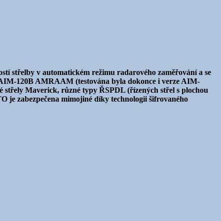
stí střelby v automatickém režimu radarového zaměřování a se
ahu AIM-120B AMRAAM (testována byla dokonce i verze AIM-
 střely Maverick, různé typy ŘSPDL (řízených střel s plochou
TO je zabezpečena mimojiné díky technologii šifrovaného