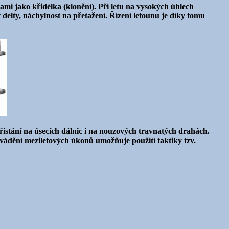
mi jako křidélka (klonění). Při letu na vysokých úhlech
 delty, náchylnost na přetažení. Řízení letounu je díky tomu
istání na úsecích dálnic i na nouzových travnatých drahách.
ovádění meziletových úkonů umožňuje použití taktiky tzv.