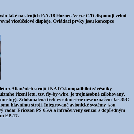
án také na strojích F/A-18 Hornet. Verze C/D disponují velmi
evné víceúčelové displeje. Ovládací prvky jsou koncepce
tu z Aliančních strojů i NATO-kompatibilní závěsníky
zního řízení letu, tzv. fly-by-wire, je trojnásobně zálohovaný.
umístný). Zdokonalená třetí výrobní série nese označení Jas-39C
nomu hlavnímu stroji. Integrované avionické systémy jsou
ový radar Ericsson PS-05/A a infračervený senzor s dopředným
ém EP-17.