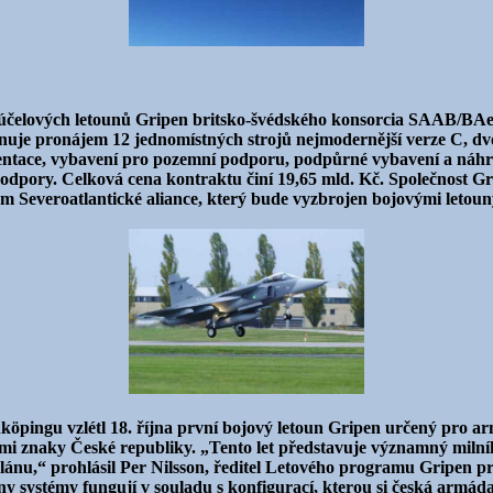
eúčelových letounů Gripen britsko-švédského konsorcia SAAB/BAe na
nuje pronájem 12 jednomístných strojů nejmodernější verze C, dvo
entace, vybavení pro pozemní podporu, podpůrné vybavení a náhra
podpory. Celková cena kontraktu činí 19,65 mld. Kč. Společnost Gr
m Severoatlantické aliance, který bude vyzbrojen bojovými letoun
pingu vzlétl 18. října první bojový letoun Gripen určený pro ar
ými znaky České republiky. „Tento let představuje významný miln
ánu,“ prohlásil Per Nilsson, ředitel Letového programu Gripen p
chny systémy fungují v souladu s konfigurací, kterou si česká armá