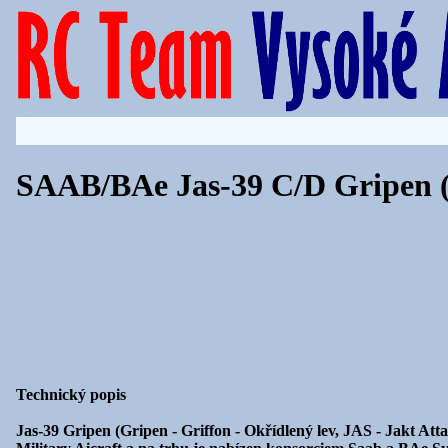
SAAB/BAe Jas-39 C/D Gripen
Technický popis
Jas-39 Gripen (Gripen - Griffon - Okřídlený lev, JAS - Jakt Att