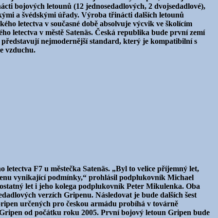
cti bojových letounů (12 jednosedadlových, 2 dvojsedadlové),
ými a švédskými úřady. Výroba třinácti dalších letounů
ského letectva v současné době absolvuje výcvik ve školícím
kého letectva v městě Satenäs. Česká republika bude první zemí
 představují nejmodernější standard, který je kompatibilní s
ze vzduchu.
 letectva F7 u městečka Satenäs. „Byl to velice příjemný let,
ripenu vynikající podmínky,“ prohlásil podplukovník Michael
mostatný let i jeho kolega podplukovník Peter Mikulenka. Oba
sedadlových verzích Gripenu. Následovat je bude dalších šest
 Gripen určených pro českou armádu probíhá v továrně
ách Gripen od počátku roku 2005. První bojový letoun Gripen bude