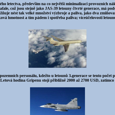
ho letectva, především na co největší minimalizaci provozních nák
ale, což jsou stejně jako JAS-39 letouny čtvrté generace, má pods
uje nést tak velké množství výzbroje a paliva, jako dva zmiňovan
ková hmotnost a tím pádem i spotřeba paliva; víceúčelovosti letoun
pozemních personálu, kdežto u letounů 3.generace se tento počet 
y. Letová hodina Gripenu stojí přibližně 2000 až 2700 USD, zatímc