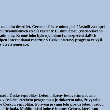
 dobu deseti let. Ceremoniálu se mimo jiné účastnili zástupci
u dvoumístných strojů varianty D, simulátoru (víceúčelového
dní díly. Kromě toho bylo ujednáno i zabezpečení dalších
ipen International realizuje v Česku ofsetový program ve výši
y čtvrté generace.
mádu České republiky. Letoun, řízený testovacím pilotem
ík v českém leteckém programu a je důkazem toho, že výroba
ro Českou republiku. Po svém prvním letu projde letoun řadou
da objednala. Multifunkční bojové letouny Gripen, které jsou