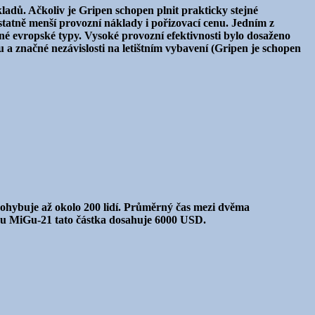
ladů. Ačkoliv je Gripen schopen plnit prakticky stejné
tatně menší provozní náklady i pořizovací cenu. Jedním z
é evropské typy. Vysoké provozní efektivnosti bylo dosaženo
u a značné nezávislosti na letištním vybavení (Gripen je schopen
pohybuje až okolo 200 lidí. Průměrný čas mezi dvěma
o u MiGu-21 tato částka dosahuje 6000 USD.