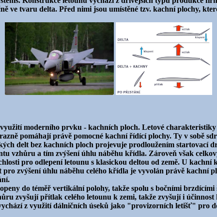
ystems. Konstrukce letounu vychází z dřívějších typů produkce fi
ě ve tvaru delta. Před nimi jsou umístěné tzv. kachní plochy, kter
 využití moderního prvku - kachních ploch. Letové charakteristiky 
razně pomáhají právě pomocné kachní řídící plochy. Ty v sobě sdr
ických delt bez kachních ploch projevuje prodloužením startovací dr
tu vzhůru a tím zvýšení úhlu náběhu křídla. Zároveň však celkový
losti pro odlepení letounu s klasickou deltou od země. U kachní k
ro zvýšení úhlu náběhu celého křídla je vyvolán právě kachní plo
ání.
lopeny do téměř vertikální polohy, takže spolu s bočními brzdícími 
u zvyšují přítlak celého letounu k zemi, takže zvyšují i účinnos
ychází z využití dálničních úseků jako "provizorních letišť" pro d