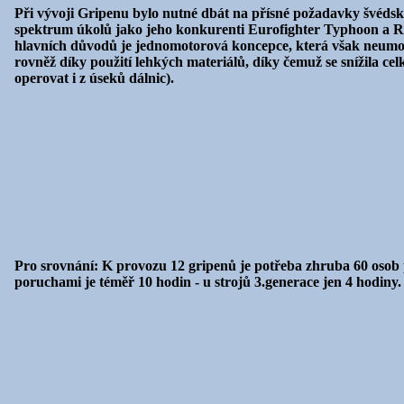
Při vývoji Gripenu bylo nutné dbát na přísné požadavky švédské
spektrum úkolů jako jeho konkurenti Eurofighter Typhoon a Raf
hlavních důvodů je jednomotorová koncepce, která však neumožň
rovněž díky použití lehkých materiálů, díky čemuž se snížila cel
operovat i z úseků dálnic).
Pro srovnání: K provozu 12 gripenů je potřeba zhruba 60 osob 
poruchami je téměř 10 hodin - u strojů 3.generace jen 4 hodin