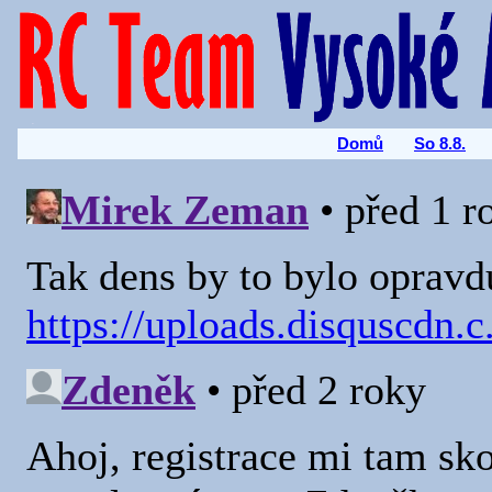
Domů
So 8.8.