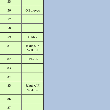
55
56
O.Borovec
57
58
59
O.Jílek
81
Jakub+Jiří
Vaňkovi
82
J.Plaček
83
84
85
Jakub+Jiří
Vaňkovi
86
87