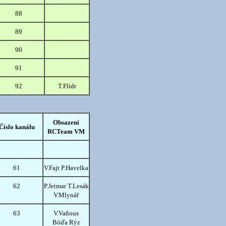
88
89
90
91
92
T.Flídr
Obsazení
Číslo kanálu
RCTeam VM
61
V.Fajt P.Havelka
62
P.Jetmar T.Lesák
V.Mlynář
63
V.Vaňous
Bóďa Rýz