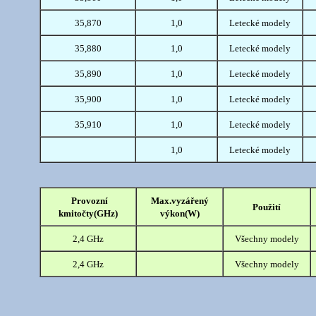
35,870
1,0
Letecké modely
35,880
1,0
Letecké modely
35,890
1,0
Letecké modely
35,900
1,0
Letecké modely
35,910
1,0
Letecké modely
1,0
Letecké modely
Provozní
Max.vyzářený
Použití
kmitočty(GHz)
výkon(W)
2,4 GHz
Všechny modely
2,4 GHz
Všechny modely