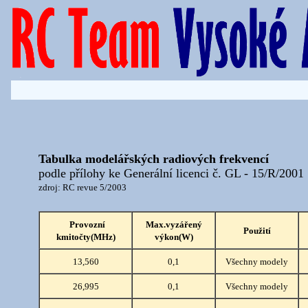
Tabulka modelářských radiových frekvencí
podle přílohy ke Generální licenci č. GL - 15/R/2001
zdroj: RC revue 5/2003
Provozní
Max.vyzářený
Použití
kmitočty(MHz)
výkon(W)
13,560
0,1
Všechny modely
26,995
0,1
Všechny modely