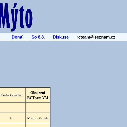
Domů
So 8.8.
Diskuse
rcteam@seznam.cz
Obsazení
Číslo kanálu
RCTeam VM
4
Martin Vaněk