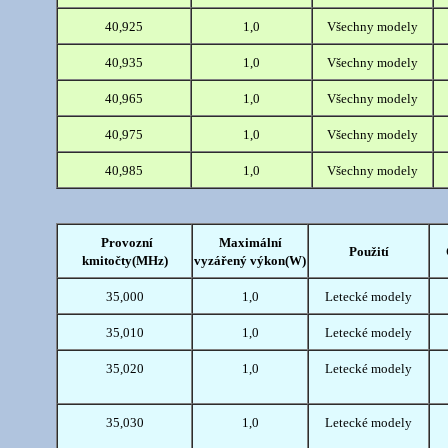
40,925
1,0
Všechny modely
40,935
1,0
Všechny modely
40,965
1,0
Všechny modely
40,975
1,0
Všechny modely
40,985
1,0
Všechny modely
Provozní
Maximální
Použití
kmitočty(MHz)
vyzářený výkon(W)
35,000
1,0
Letecké modely
35,010
1,0
Letecké modely
35,020
1,0
Letecké modely
35,030
1,0
Letecké modely