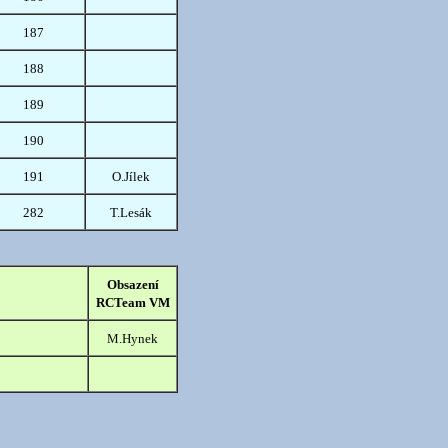
187
188
189
190
191
O.Jílek
282
T.Lesák
Obsazení
RCTeam VM
M.Hynek