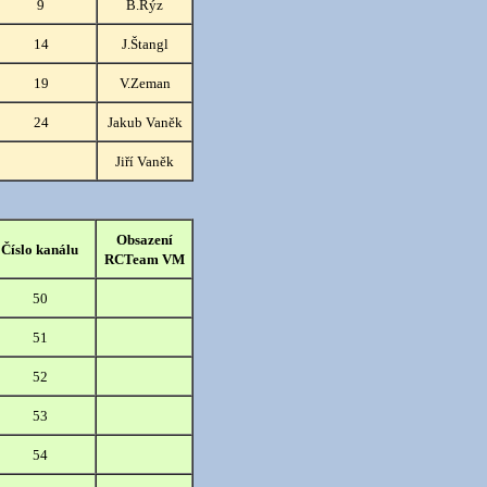
9
B.Rýz
14
J.Štangl
19
V.Zeman
24
Jakub Vaněk
Jiří Vaněk
Obsazení
Číslo kanálu
RCTeam VM
50
51
52
53
54