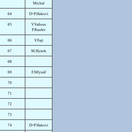
Michal
64
D+P.Hakovi
65
V.Vaňous
P.Raušer
66
V.Fajt
67
M.Hynek
68
69
F.Mlynář
70
71
72
73
74
D+P.Hakovi