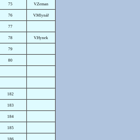
75
V.Zeman
76
V.Mlynář
77
78
V.Hynek
79
80
182
183
184
185
186