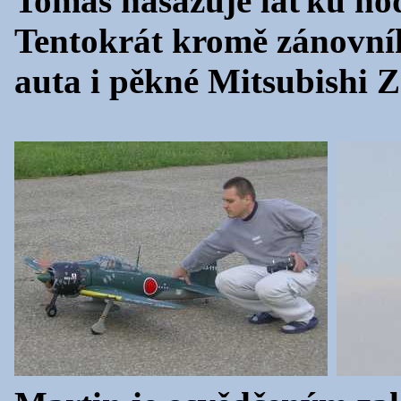
Tomáš nasazuje laťku ho
Tentokrát kromě zánovníh
auta i pěkné Mitsubishi Z