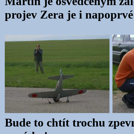
Martin je osvědčeným zal
projev Zera je i napoprvé 
Bude to chtít trochu zpev