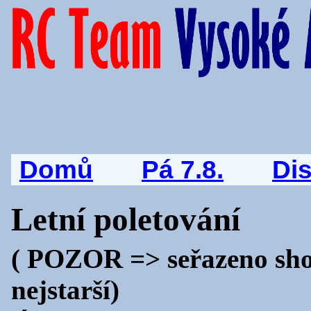
Domů
Pá 7.8.
Di
Letní poletování
( POZOR => seřazeno shor
nejstarší)