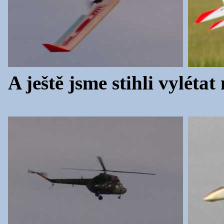
A ještě jsme stihli vyléta