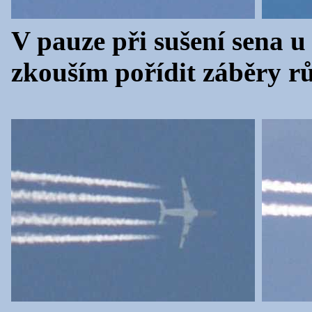
V pauze při sušení sena u
zkouším pořídit záběry rů