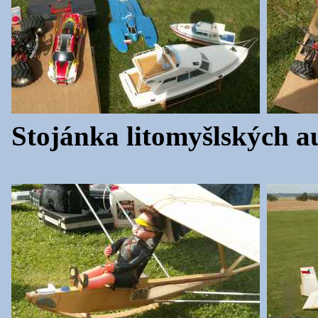
Stojánka litomyšlských a