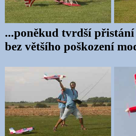
...poněkud tvrdší přistání
bez většího poškození mo