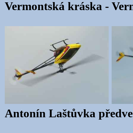
Vermontská kráska - Verm
Antonín Laštůvka předved