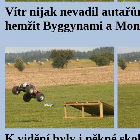
Vítr nijak nevadil autařů
hemžit Byggynami a Mon
K vidění byly i pěkné sko