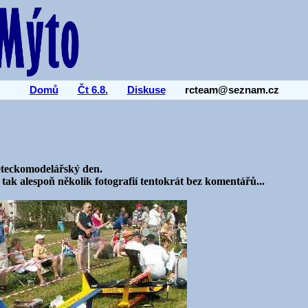
Domů
Čt 6.8.
Diskuse
rcteam@seznam.cz
leteckomodelářský den.
 tak alespoň několik fotografií tentokrát bez komentářů...