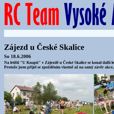
Zájezd u České Skalice
So 18.6.2006
Na letišti "U Knapů" v Zájezdě u České Skalice se konal další 
Protože jsem přijel se zpožděním vlastně až na samý závěr akce,