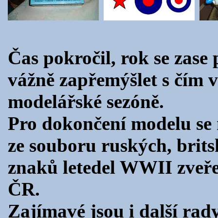
Čas pokročil, rok se zase 
vážně zapřemýšlet s čím v
modelářské sezóně.
Pro dokončení modelu se
ze souboru ruských, brits
znaků letedel WWII zveř
ČR.
Zajímavé jsou i další rad