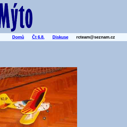
Domů
Čt 6.8.
Diskuse
rcteam@seznam.cz