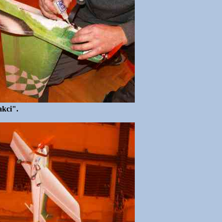
akci".