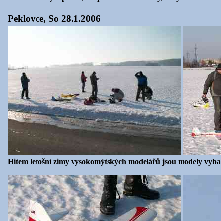
Peklovce, So 28.1.2006
Hitem letošní zimy vysokomýtských modelářů jsou modely vybav