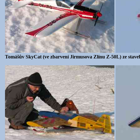
Tomášův SkyCat (ve zbarvení Jirmusova Zlínu Z-50L) ze staveb