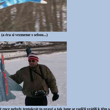
(a éra si vezmeme s sebou...)
 ruce nebyly tentokrát to pravé a tak jsme se raději vrátili k těm s