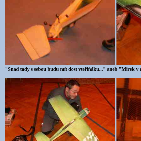
"Snad tady s sebou budu mít dost vteřiňáku..." aneb "Mirek v 