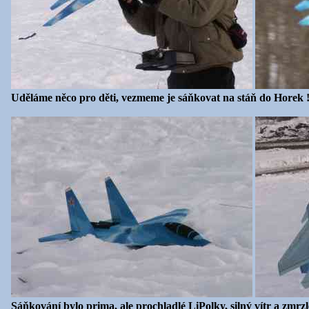
Uděláme něco pro děti, vezmeme je sáňkovat na stáň do Horek ! 
Sáňkování bylo prima, ale prochladlé LiPolky, silný vítr a zmrzlé