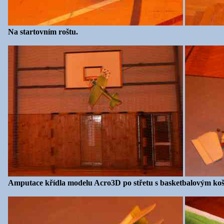
Na startovním roštu.
Amputace křídla modelu Acro3D po střetu s basketbalovým ko