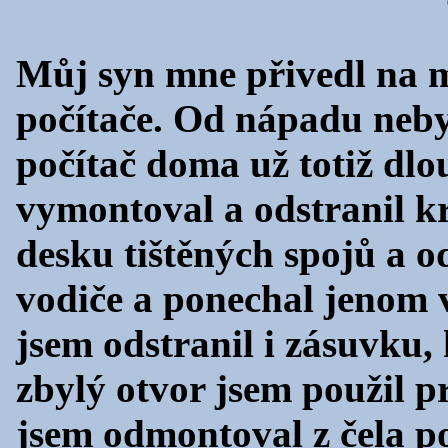
Můj syn mne přivedl na m
počítače. Od nápadu neby
počítač doma už totiž dlo
vymontoval a odstranil k
desku tištěných spojů a o
vodiče a ponechal jenom 
jsem odstranil i zásuvku,
zbylý otvor jsem použil p
jsem odmontoval z čela po