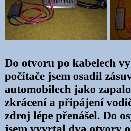
Do otvoru po kabelech vyc
počítače jsem osadil zásu
automobilech jako zapalo
zkrácení a připájení vodič
zdroj lépe přenášel. Do os
jsem vyvrtal dva otvory