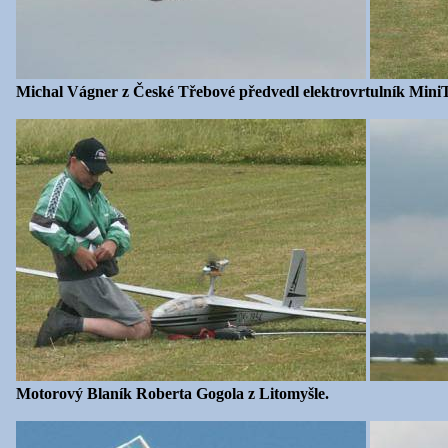
Michal Vágner z České Třebové předvedl elektrovrtulník MiniT
Motorový Blaník Roberta Gogola z Litomyšle.