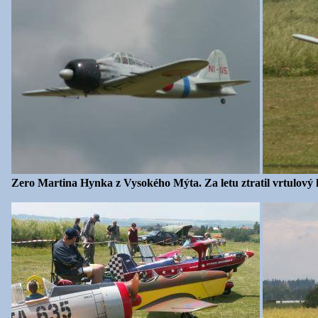
Zero Martina Hynka z Vysokého Mýta. Za letu ztratil vrtulový 