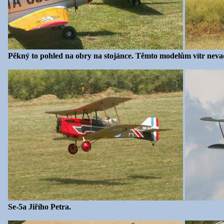
Pěkný to pohled na obry na stojánce. Těmto modelům vítr nevad
Se-5a Jiřího Petra.