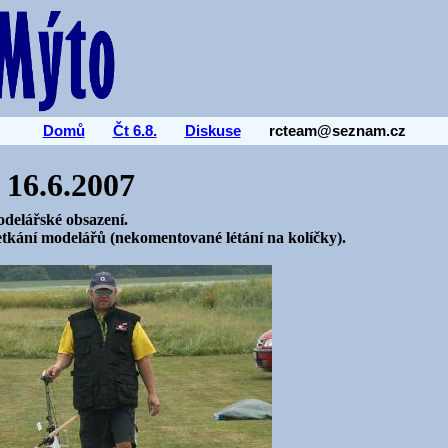
Domů
Čt 6.8.
Diskuse
rcteam@seznam.cz
 16.6.2007
odelářské obsazení.
Setkání modelářů (nekomentované létání na kolíčky).