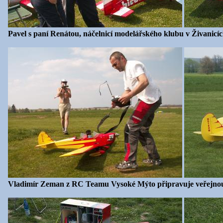
Pavel s paní Renátou, náčelnicí modelářského klubu v Živanicích -
Vladimír Zeman z RC Teamu Vysoké Mýto připravuje veřejnou 