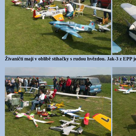
Živaničtí mají v oblibě stíhačky s rudou hvězdou. Jak-3 z EPP j