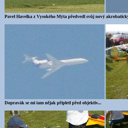
Pavel Havelka z Vysokého Mýta předvedl svůj nový akrobatický
Dopravák se mi tam nějak připletl před objektiv...