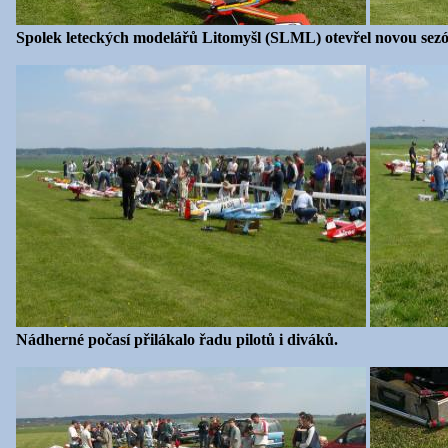
Spolek leteckých modelářů Litomyšl (SLML) otevřel novou sez
Nádherné počasí přilákalo řadu pilotů i diváků.