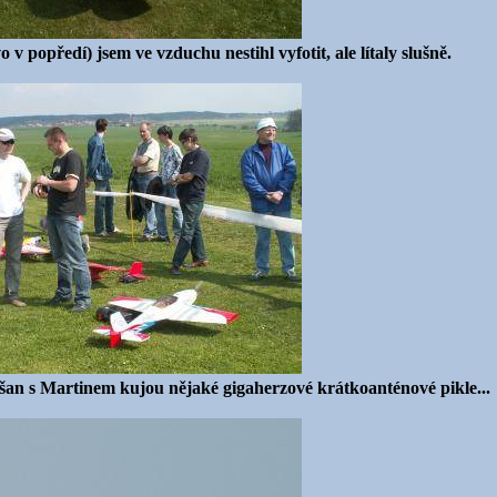
 popředí) jsem ve vzduchu nestihl vyfotit, ale lítaly slušně.
Dušan s Martinem kujou nějaké gigaherzové krátkoanténové pikle...