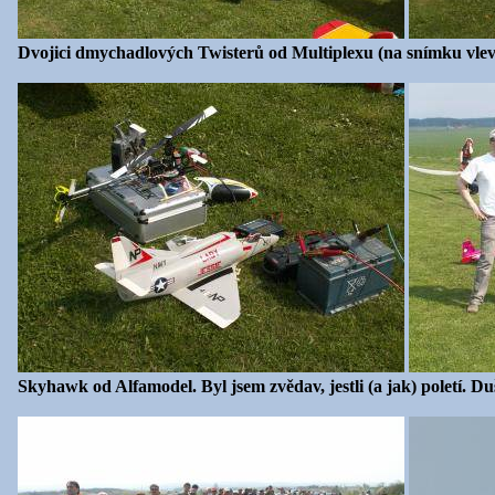
Dvojici dmychadlových Twisterů od Multiplexu (na snímku vlevo v
Skyhawk od Alfamodel. Byl jsem zvědav, jestli (a jak) poletí. 