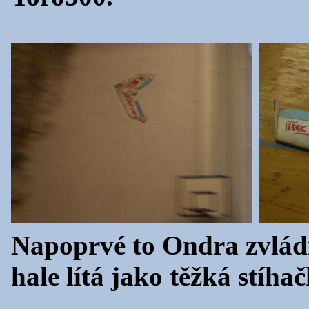
Napoprvé to Ondra zvládn
hale lítá jako těžká stíhač