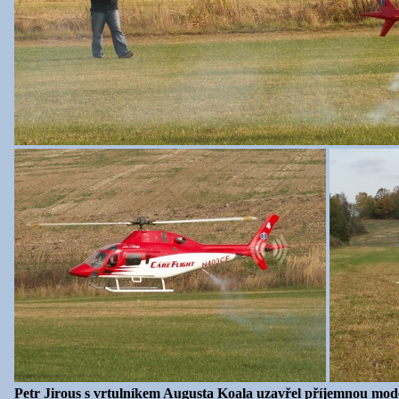
Petr Jirous s vrtulníkem Augusta Koala uzavřel příjemnou mod