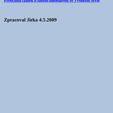
Předchozí článek o našem modelaření ve Vysokém Mýtě
Zpracoval Jirka 4.5.2009