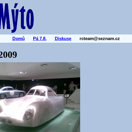
Domů
Pá 7.8.
Diskuse
rcteam@seznam.cz
2009