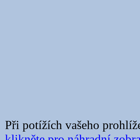
Při potížích vašeho prohlí
klikněte pro náhradní zobr