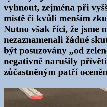
vyhnout, zejména při vyš
místě či kvůli menším zku
Nutno však říci, že jsme 
nezaznamenali žádné skut
být posuzovány „od zelené
negativně narušily přívě
zůčastněným patří ocenění