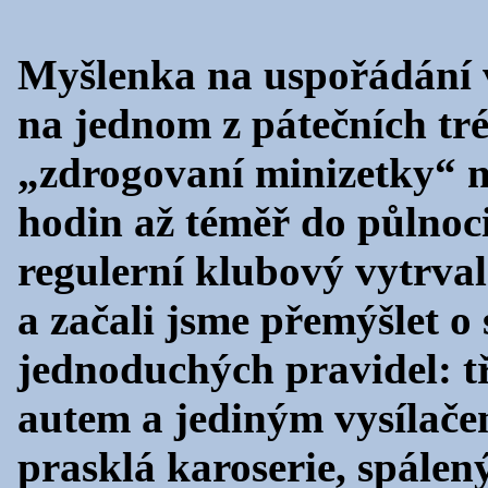
Myšlenka na uspořádání v
na jednom z pátečních tr
„zdrogovaní minizetky“ n
hodin až téměř do půlnoc
regulerní klubový vytrval
a začali jsme přemýšlet o
jednoduchých pravidel: tř
autem a jediným vysílačem
prasklá karoserie, spálený