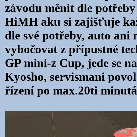
závodu měnit dle potřeby
HiMH aku si zajišťuje ka
dle své potřeby, auto ani
vybočovat z přípustné tec
GP mini-z Cup, jede se n
Kyosho, servismani povole
řízení po max.20ti minutá