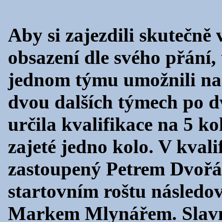
Aby si zajezdili skutečně 
obsazení dle svého přání,
jednom týmu umožnili nas
dvou dalších týmech po dv
určila kvalifikace na 5 ko
zajeté jedno kolo. V kvali
zastoupený Petrem Dvořá
startovním roštu násle
Markem Mlynářem. Slavn