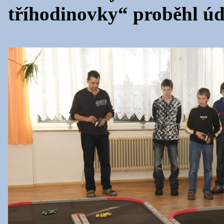
tříhodinovky“ proběhl úd