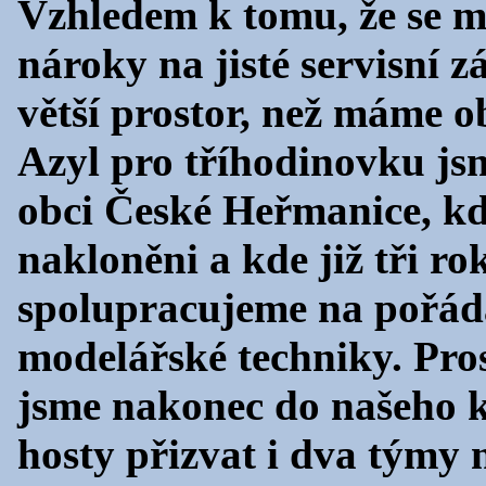
Vzhledem k tomu, že se mě
nároky na jisté servisní z
větší prostor, než máme o
Azyl pro tříhodinovku jsm
obci České Heřmanice, k
nakloněni a kde již tři r
spolupracujeme na pořád
modelářské techniky. Pro
jsme nakonec do našeho 
hosty přizvat i dva týmy