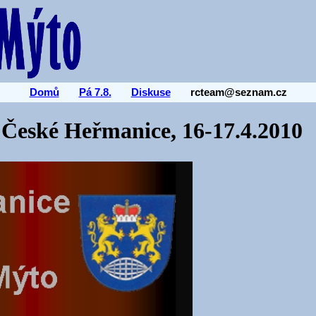
Domů
Pá 7.8.
Diskuse
rcteam@seznam.cz
 České Heřmanice, 16-17.4.2010