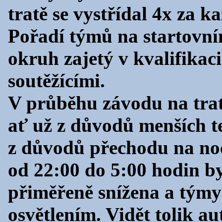
tratě se vystřídal 4x za k
Pořadí týmů na startovním
okruh zajetý v kvalifika
soutěžícími.
V průběhu závodu na trať 
ať už z důvodů menších 
z důvodů přechodu na noč
od 22:00 do 5:00 hodin byl
přiměřeně snížena a týmy 
osvětlením. Vidět tolik au