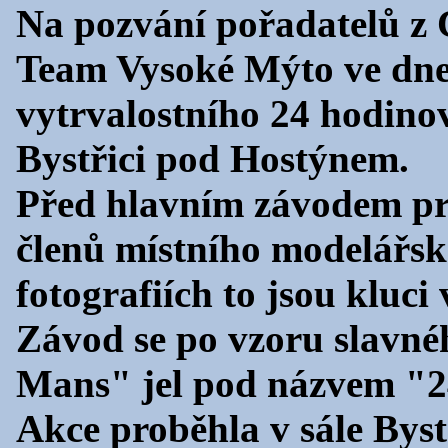
Na pozvání pořadatelů z
Team Vysoké Mýto ve dnec
vytrvalostního 24 hodin
Bystřici pod Hostýnem.
Před hlavním závodem pr
členů místního modelářs
fotografiích to jsou kluci
Závod se po vzoru slavné
Mans" jel pod názvem "24
Akce proběhla v sále Bys