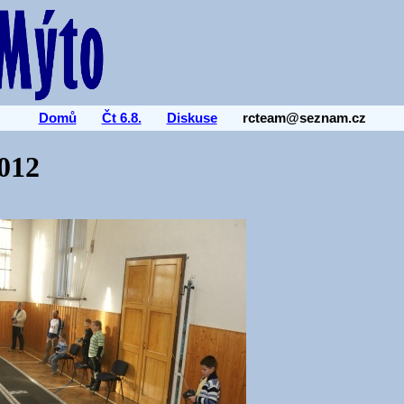
Domů
Čt 6.8.
Diskuse
rcteam@seznam.cz
012