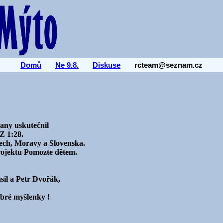
Domů
Ne 9.8.
Diskuse
rcteam@seznam.cz
any uskutečnil
Z 1:28.
Čech, Moravy a Slovenska.
projektu Pomozte dětem.
il a Petr Dvořák,
obré myšlenky !