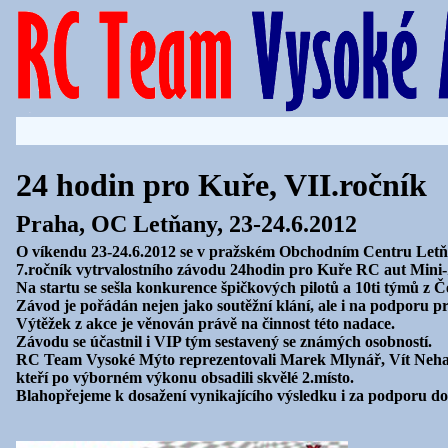
24 hodin pro Kuře, VII.ročník
Praha, OC Letňany, 23-24.6.2012
O víkendu 23-24.6.2012 se v pražském Obchodním Centru Letň
7.ročník vytrvalostního závodu 24hodin pro Kuře RC aut Mini-
Na startu se sešla konkurence špičkových pilotů a 10ti týmů z 
Závod je pořádán nejen jako soutěžní klání, ale i na podporu 
Výtěžek z akce je věnován právě na činnost této nadace.
Závodu se účastnil i VIP tým sestavený se známých osobností.
RC Team Vysoké Mýto reprezentovali Marek Mlynář, Vít Nehas
kteří po výborném výkonu obsadili skvělé 2.místo.
Blahopřejeme k dosažení vynikajícího výsledku i za podporu d