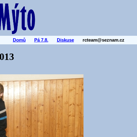
Domů
Pá 7.8.
Diskuse
rcteam@seznam.cz
013