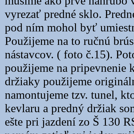
musíme ako prvé nahrubo v
vyrezať predné sklo. Predn
pod ním mohol byť umiestn
Použijeme na to ručnú brú
nástavcov. ( foto č.15). Po
použijeme na pripevnenie 
držiaky použijeme origináln
namontujeme tzv. tunel, kt
kevlaru a predný držiak so
ešte pri jazdení zo Š 130 