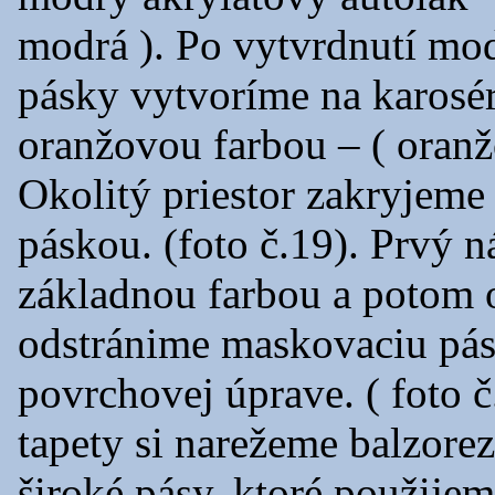
modrá ). Po vytvrdnutí mo
pásky vytvoríme na karosér
oranžovou farbou – ( oran
Okolitý priestor zakryjem
páskou. (foto č.19). Prvý 
základnou farbou a potom 
odstránime maskovaciu pásk
povrchovej úprave. ( foto č
tapety si narežeme balzore
široké pásy, ktoré použije