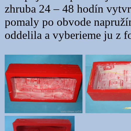
zhruba 24 – 48 hodín vytvr
pomaly po obvode napružím
oddelila a vyberieme ju z fo