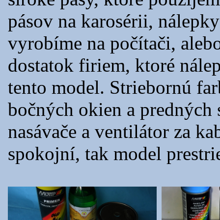
pásov na karosérii, nálepky
vyrobíme na počítači, aleb
dostatok firiem, ktoré nál
tento model. Striebornú f
bočných okien a predných s
nasávače a ventilátor za k
spokojní, tak model prest