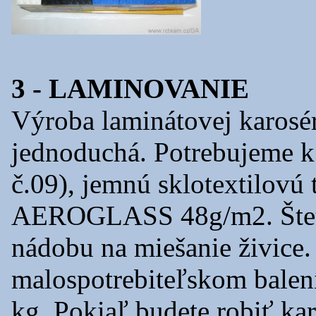
3 - LAMINOVANIE
Výroba laminátovej karosér
jednoduchá. Potrebujeme k
č.09), jemnú sklotextilovú 
AEROGLASS 48g/m2. Štete
nádobu na miešanie živice. 
malospotrebiteľskom balení
kg. Pokiaľ budete robiť kar