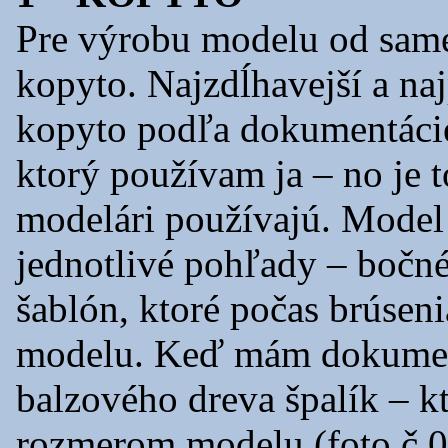
Pre výrobu modelu od sam
kopyto. Najzdĺhavejší a naj
kopyto podľa dokumentácie
ktorý používam ja – no je t
modelári používajú. Model 
jednotlivé pohľady – bočné
šablón, ktoré počas brúse
modelu. Keď mám dokument
balzového dreva špalík – 
rozmerom modelu (foto č.01