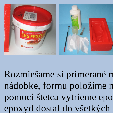
Rozmiešame si primerané m
nádobke, formu položíme na
pomoci štetca vytrieme ep
epoxyd dostal do všetkých