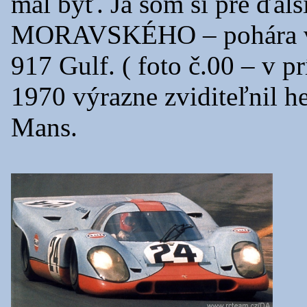
mal byť. Ja som si pre ď
MORAVSKÉHO – pohára vy
917 Gulf. ( foto č.00 – v pr
1970 výrazne zviditeľnil 
Mans.