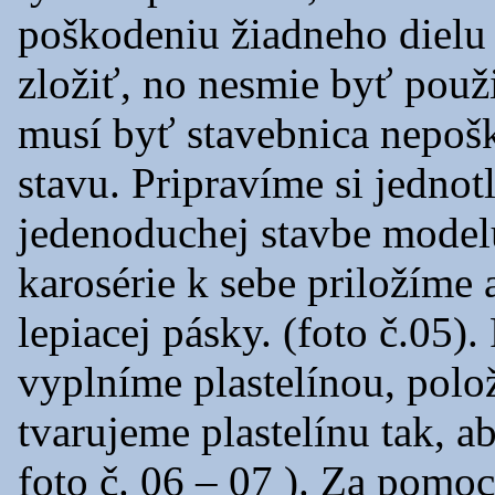
poškodeniu žiadneho dielu
zložiť, no nesmie byť použi
musí byť stavebnica nepoš
stavu. Pripravíme si jednot
jedenoduchej stavbe modelu.
karosérie k sebe priložíme
lepiacej pásky. (foto č.05)
vyplníme plastelínou, pol
tvarujeme plastelínu tak, a
foto č. 06 – 07 ). Za pomoc