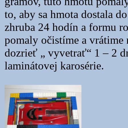
gramov, túto hmotu pomal
to, aby sa hmota dostala d
zhruba 24 hodín a formu 
pomaly očistíme a vrátim
dozrieť „ vyvetrať“ 1 – 2 d
laminátovej karosérie.