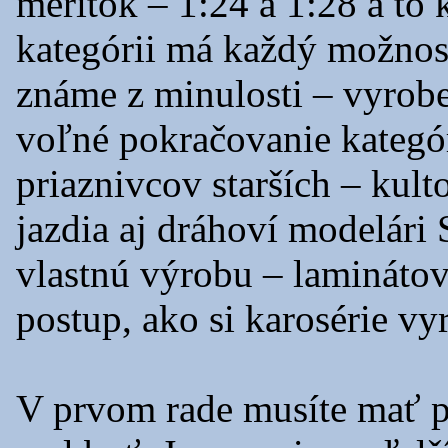
merítok – 1:24 a 1:28 a to
kategórii má každý možnosť
známe z minulosti – vyroben
voľné pokračovanie kategór
priaznivcov starších – kul
jazdia aj dráhoví modelári
vlastnú výrobu – laminátov
postup, ako si karosérie vy
V prvom rade musíte mať p