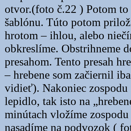
otvor.(foto č.22 ) Potom t
šablónu. Túto potom prilož
hrotom – ihlou, alebo nie
obkreslíme. Obstrihneme d
presahom. Tento presah hre
– hrebene som začiernil iba
vidieť). Nakoniec zospod
lepidlo, tak isto na „hreben
minútach vložíme zospodu 
nasadíme na podvozok ( fot