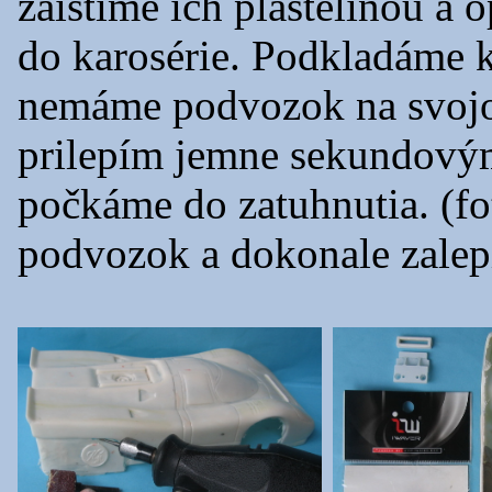
zaistíme ich plastelínou a
do karosérie. Podkladáme 
nemáme podvozok na svojo
prilepím jemne sekundový
počkáme do zatuhnutia. (fo
podvozok a dokonale zalep