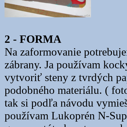
2 - FORMA
Na zaformovanie potrebuje
zábrany. Ja používam kocky
vytvoriť steny z tvrdých p
podobného materiálu. ( fot
tak si podľa návodu vymie
používam Lukoprén N-Supe