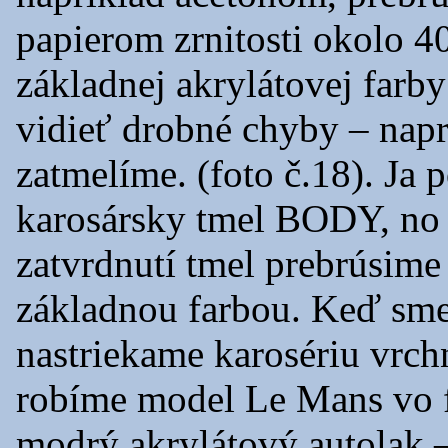
papierom zrnitosti okolo 4
základnej akrylátovej farby 
vidieť drobné chyby – napr
zatmelíme. (foto č.18). Ja
karosársky tmel BODY, no 
zatvrdnutí tmel prebrúsime
základnou farbou. Keď sme
nastriekame karosériu vrch
robíme model Le Mans vo f
modrý akrylátový autolak 