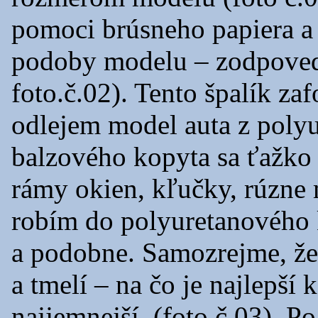
pomoci brúsneho papiera a
podoby modelu – zodpoved
foto.č.02). Tento špalík z
odlejem model auta z polyu
balzového kopyta sa ťažko 
rámy okien, kľučky, rúzne 
robím do polyuretanového 
a podobne. Samozrejme, že 
a tmelí – na čo je najlepší
najjemnejší. (foto č.03). P