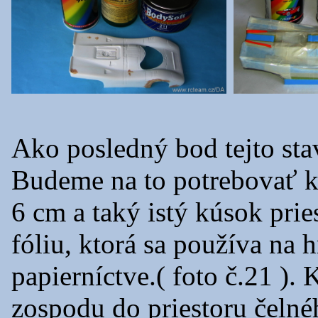
Ako posledný bod tejto sta
Budeme na to potrebovať kú
6 cm a taký istý kúsok prie
fóliu, ktorá sa používa na 
papierníctve.( foto č.21 ).
zospodu do priestoru čelné