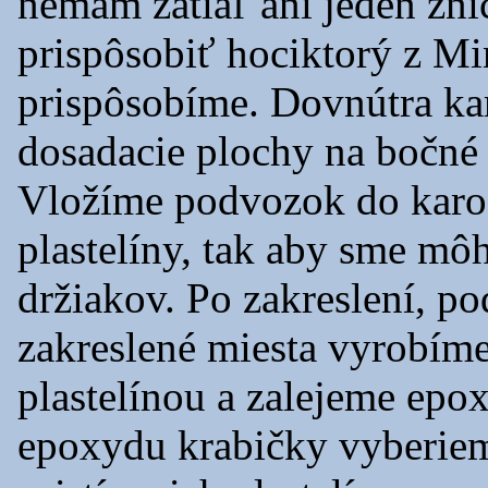
nemám zatiaľ ani jeden zn
prispôsobiť hociktorý z Mi
prispôsobíme. Dovnútra ka
dosadacie plochy na bočné 
Vložíme podvozok do karos
plastelíny, tak aby sme mô
držiakov. Po zakreslení, p
zakreslené miesta vyrobíme
plastelínou a zalejeme epox
epoxydu krabičky vyberiem