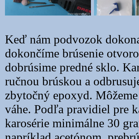
Keď nám podvozok dokonale
dokončíme brúsenie otvorov
dobrúsime predné sklo. Ka
ručnou brúskou a odbrusuj
zbytočný epoxyd. Môžeme si
váhe. Podľa pravidiel pre
karosérie minimálne 30 gr
napríklad acetónom, preb