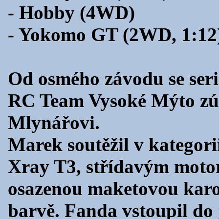
- Hobby (4WD)
- Yokomo GT (2WD, 1:12
Od osmého závodu se seri
RC Team Vysoké Mýto zúč
Mlynářovi.
Marek soutěžil v kategor
Xray T3, střídavým mot
osazenou maketovou karo
barvě. Fanda vstoupil do j