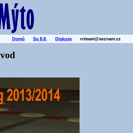
Domů
So 8.8.
Diskuse
rcteam@seznam.cz
ávod