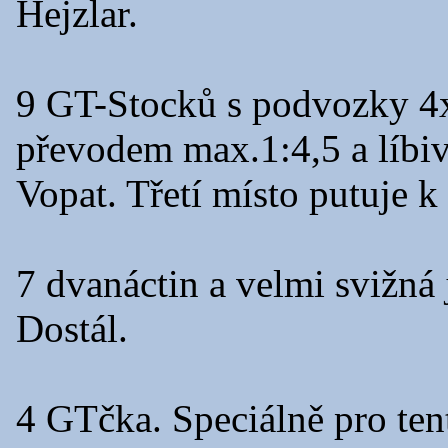
Hejzlar.
9 GT-Stocků s podvozky 4
převodem max.1:4,5 a líbi
Vopat. Třetí místo putuje
7 dvanáctin a velmi svižná 
Dostál.
4 GTčka. Speciálně pro te