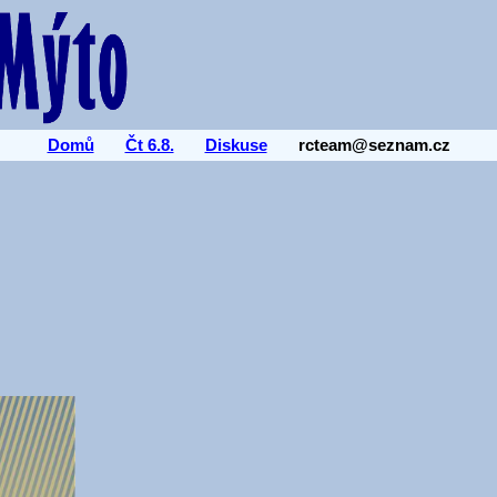
Domů
Čt 6.8.
Diskuse
rcteam@seznam.cz