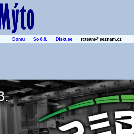
Domů
So 8.8.
Diskuse
rcteam@seznam.cz