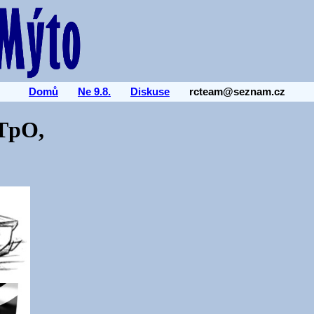
Domů
Ne 9.8.
Diskuse
rcteam@seznam.cz
 TpO,