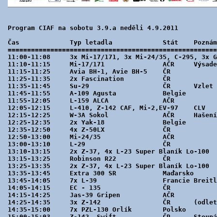
Program CIAF na sobotu 3.9.a neděli 4.9.2011

Čas	 	Typ letadla		Stát	Poznámka

======================================================
11:00-11:08	3x Mi-17/171, 3x Mi-24/35, C-295, 3x Gripen, 3x L-159 - zahajovací průlet AČR

11:10-11:15 	Mi-17/171		AČR	Výsadek

11:15-11:25 	Avia BH-1, Avie BH-5	ČR	 

11:25-11:35 	2x Fascination		ČR	 

11:35-11:45 	Su-29			ČR	Vzlet 11:32

11:45-11:55 	A-109 Agusta		Belgie	 

11:55-12:05 	L-159 ALCA		AČR	 

12:05-12:15 	L-410, Z-142 CAF, Mi-2,EV-97	CLV	Přílet

12:15-12:25 	W-3A Sokol		AČR	Hašení

12:25-12:35 	2x Yak-18		Belgie	 

12:35-12:50 	4x Z-50LX		ČR	 

12:50-13:00 	Mi-24/35		AČR	 

13:00-13:10 	L-29	        	ČR	 

13:10-13:15 	2x Z-37, 4x L-23 Super Blaník Lo-100	Slovensko	Stoupání

13:15-13:25 	Robinson R22		ČR	 

13:25-13:35 	2x Z-37, 4x L-23 Super Blaník Lo-100	Slovensko	 

13:35-13:45 	Extra 300 SR		Maďarsko	 

13:45-14:05 	7x L-39	        	Francie	Breitling Jet Team

14:05-14:15 	EC - 135		ČR	 

14:15-14:25 	Jas-39 Gripen		AČR	 

14:25-14:35 	3x Z-142		ČR	(odlet Besenyei)

14:35-15:00 	7x PZL-130 Orlík	Polsko	 

15:00-15:03 	Z-142, Swift		ČR	Stoupání
