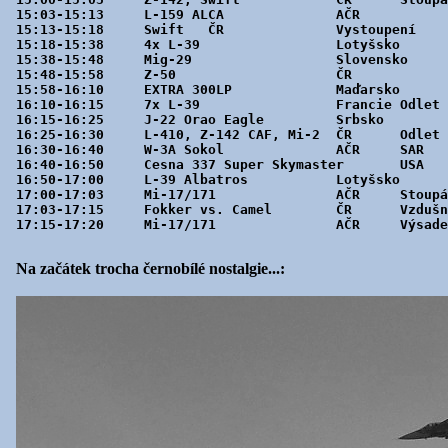
15:03-15:13 	L-159 ALCA		AČR	 

15:13-15:18 	Swift	ČR		Vystoupení

15:18-15:38 	4x L-39 		Lotyšsko	Baltic Bees Jet Team

15:38-15:48 	Mig-29	        	Slovensko	 

15:48-15:58 	Z-50	        	ČR	 

15:58-16:10 	EXTRA 300LP		Maďarsko	 

16:10-16:15 	7x L-39	        	Francie	Odlet Francie

16:15-16:25 	J-22 Orao Eagle		Srbsko	 

16:25-16:30 	L-410, Z-142 CAF, Mi-2	ČR	Odlet Pardubice

16:30-16:40 	W-3A Sokol		AČR	SAR

16:40-16:50 	Cesna 337 Super Skymaster	USA	 

16:50-17:00 	L-39 Albatros		Lotyšsko	 

17:00-17:03 	Mi-17/171		AČR	Stoupání výsadek

17:03-17:15 	Fokker vs. Camel	ČR	Vzdušný souboj

17:15-17:20 	Mi-17/171		AČR	Výsadek

Na začátek trocha černobílé nostalgie...: