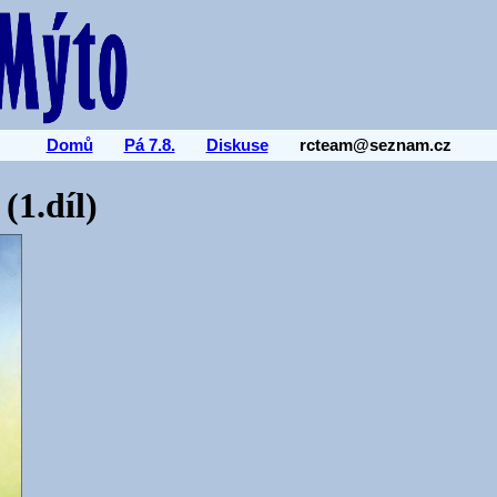
Domů
Pá 7.8.
Diskuse
rcteam@seznam.cz
(1.díl)